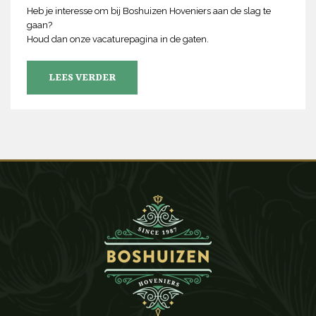
Heb je interesse om bij Boshuizen Hoveniers aan de slag te
gaan?
Houd dan onze vacaturepagina in de gaten.
LEES VERDER